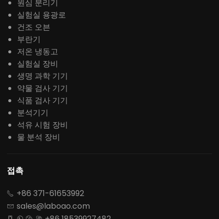
원심 분리기
실험실 용광로
건조 오븐
부란기
저온 냉동고
실험실 장비
생명 과학 기기
약물 검사 기기
식품 검사 기기
분석기기
석유 시험 장비
물 분석 장비
접촉
+86 371-61653992

sales@laboao.com

+86 18539927482