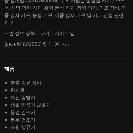
공 업체입니다.LABOAO의 주요 사업은 실험실 기기 / 소모
품, 생명 과학 기기, 화학 분석 기기, 광학 기기, 의료 장비, 약
품 검사 기구, 농업 기구, 식품 검사 기구 및 기타 산업 관련
기구.
개인 정보 정책
-
쿠키
-
사이트 맵
豫ICP备18035501号-1

중국산
제품
추출 증류 장비
원자로
회전 증발기
생물 반응기 발효기
동결 건조기
분무 건조기
스팀 살균기