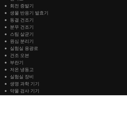
회전 증발기
생물 반응기 발효기
동결 건조기
분무 건조기
스팀 살균기
원심 분리기
실험실 용광로
건조 오븐
부란기
저온 냉동고
실험실 장비
생명 과학 기기
약물 검사 기기
식품 검사 기기
분석기기
석유 시험 장비
물 분석 장비