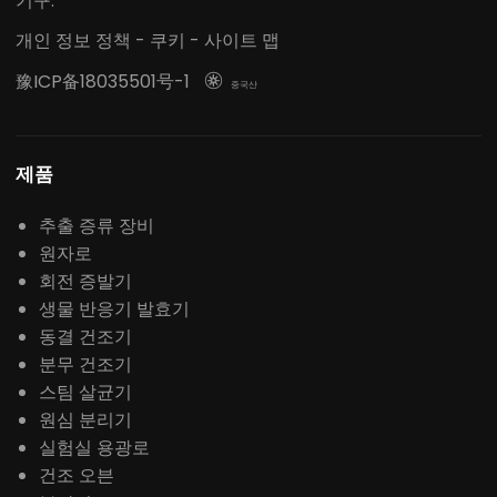
기구.
개인 정보 정책
-
쿠키
-
사이트 맵
豫ICP备18035501号-1

중국산
제품
추출 증류 장비
원자로
회전 증발기
생물 반응기 발효기
동결 건조기
분무 건조기
스팀 살균기
원심 분리기
실험실 용광로
건조 오븐