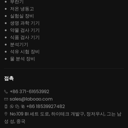
부란기
저온 냉동고
실험실 장비
생명 과학 기기
약물 검사 기기
식품 검사 기기
분석기기
석유 시험 장비
물 분석 장비
접촉
+86 371-61653992

sales@laboao.com

+86 18539927482




No.109 BI 세트 도로, 하이테크 개발구, 정저우시, 그는 남

성 성, 중국