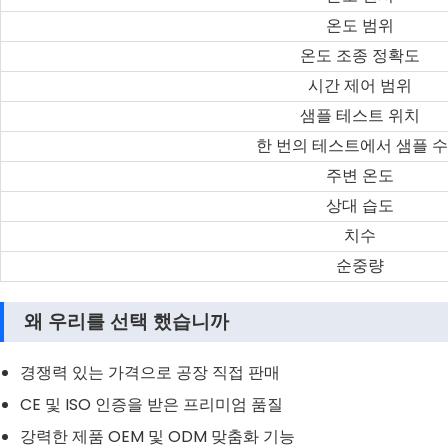
온도
범위
온도
조종
정확도
시간
제어
범위
샘플
테스트
위치
한
번의
테스트에서
샘플
수
주변
온도
상대
습도
치수
순중량
왜 우리를 선택 했습니까
경쟁력 있는 가격으로 공장 직접 판매
CE 및 ISO 인증을 받은 프리미엄 품질
강력한 제품 OEM 및 ODM 맞춤화 기능