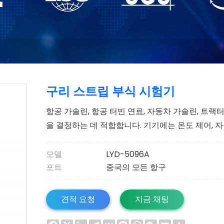
구리 스트립 부식 시험기
항공 가솔린, 항공 터빈 연료, 자동차 가솔린, 트랙터
을 결정하는 데 적합합니다. 기기에는 온도 제어, 자
모델
LYD-5096A
포트
중국의 모든 항구
견적 요청
지금 채팅
Facebook
X
LinkedIn
Telegram
VK
Pinterest
WhatsApp
WeChat
Email
Share