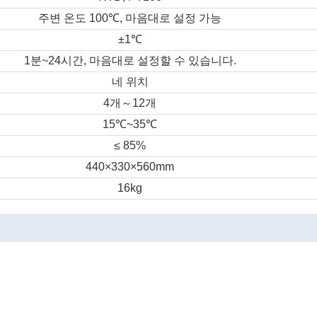
주변
온도
100
℃
,
마음대로
설정
가능
±1
℃
1
분
~24
시간
,
마음대로
설정할
수
있습니다
.
네
위치
4
개
～
12
개
15
℃
~35
℃
≤ 85%
440×330×560mm
16kg