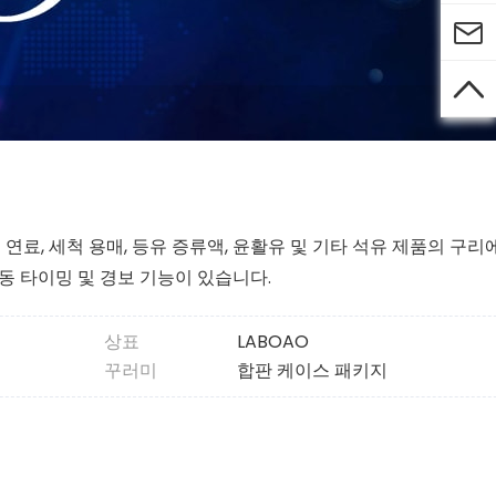


 연료, 세척 용매, 등유 증류액, 윤활유 및 기타 석유 제품의 구리
동 타이밍 및 경보 기능이 있습니다.
상표
LABOAO
꾸러미
합판 케이스 패키지