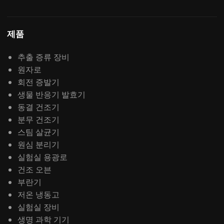
제품
추출 증류 장비
원자로
회전 증발기
생물 반응기 발효기
동결 건조기
분무 건조기
스팀 살균기
원심 분리기
실험실 용광로
건조 오븐
부란기
저온 냉동고
실험실 장비
생명 과학 기기