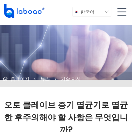

한국어

홈페이지
>
뉴스
>
기술 지식

오토 클레이브 증기 멸균기로 멸균
한 후주의해야 할 사항은 무엇입니
까?