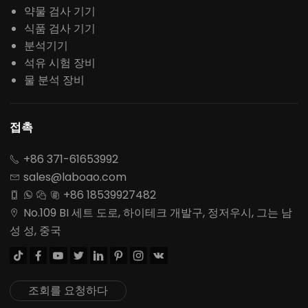
약물 검사 기기
식품 검사 기기
분석기기
석유 시험 장비
물 분석 장비
접촉
+86 371-61653992

sales@laboao.com

+86 18539927482




No.109 BI 세트 도로, 하이테크 개발구, 정저우시, 그는 남

성 성, 중국








조회를 요청하다